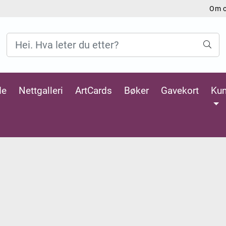
Om 
de
Nettgalleri
ArtCards
Bøker
Gavekort
Kun