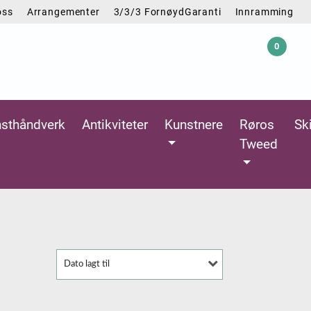
oss
Arrangementer
3/3/3 FornøydGaranti
Innramming
0
Logg inn
Handlekurv
sthåndverk
Antikviteter
Kunstnere
Røros
Sk
Tweed
Dato lagt til