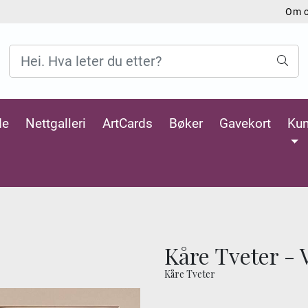
Om 
de
Nettgalleri
ArtCards
Bøker
Gavekort
Kun
Kåre Tveter - 
Kåre Tveter