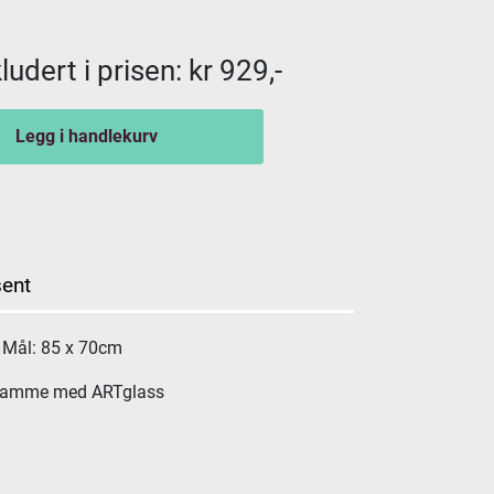
udert i prisen: kr 929,-
Legg i handlekurv
ent
Mål: 85 x 70cm
ramme med ARTglass