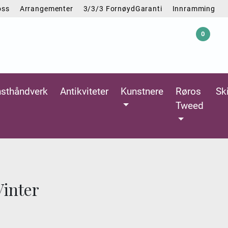
oss
Arrangementer
3/3/3 FornøydGaranti
Innramming
0
Logg inn
Handlekurv
sthåndverk
Antikviteter
Kunstnere
Røros
Sk
Tweed
Vinter